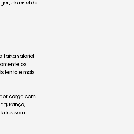
ar, do nível de 
faixa salarial 
atamente os 
s lento e mais 
 por cargo com 
segurança, 
datos sem 