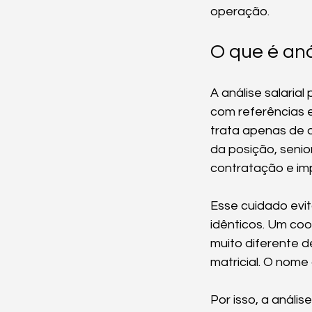
operação.
O que é aná
A análise salari
com referências 
trata apenas de d
da posição, senio
contratação e im
Esse cuidado evi
idênticos. Um co
muito diferente 
matricial. O nom
Por isso, a anális