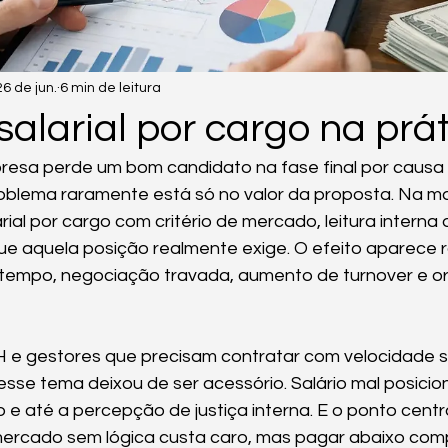
26 de jun.
6 min de leitura
salarial por cargo na prá
sa perde um bom candidato na fase final por causa
oblema raramente está só no valor da proposta. Na ma
arial por cargo com critério de mercado, leitura interna 
ue aquela posição realmente exige. O efeito aparece r
 tempo, negociação travada, aumento de turnover e 
RH e gestores que precisam contratar com velocidade 
esse tema deixou de ser acessório. Salário mal posicio
 e até a percepção de justiça interna. E o ponto centra
ercado sem lógica custa caro, mas pagar abaixo com