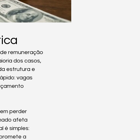
tica
 de remuneração 
ioria dos casos, 
da estrutura e 
ápido: vagas 
orçamento 
sem perder 
nado afeta 
l é simples: 
promete a 