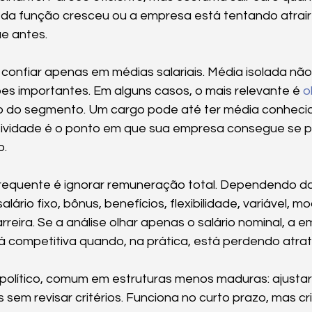
da função cresceu ou a empresa está tentando atrair u
e antes.
confiar apenas em médias salariais. Média isolada não
s importantes. Em alguns casos, o mais relevante é 
o
do segmento. Um cargo pode até ter média conhecid
tividade é o ponto em que sua empresa consegue se po
o.
requente é ignorar remuneração total. Dependendo da
lário fixo, bônus, benefícios, flexibilidade, variável, mo
rreira. Se a análise olhar apenas o salário nominal, a 
á competitiva quando, na prática, está perdendo atrat
político, comum em estruturas menos maduras: ajustar 
 sem revisar critérios. Funciona no curto prazo, mas c