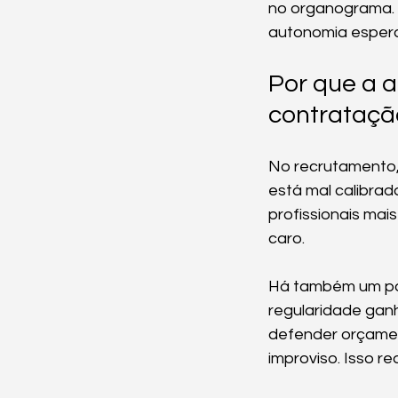
no organograma. E
autonomia espera
Por que a a
contrataçã
No recrutamento, 
está mal calibrad
profissionais mai
caro.
Há também um pon
regularidade gan
defender orçame
improviso. Isso re