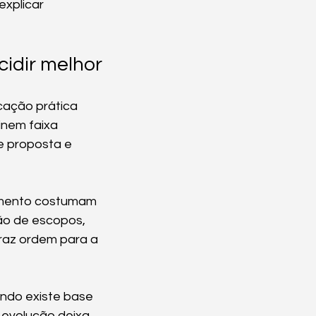
xplicar 
cidir melhor
cação prática 
inem faixa 
de proposta e 
imento costumam 
ão de escopos, 
traz ordem para a 
do existe base 
 evolução deixa 