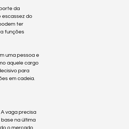
porte da 
e escassez do 
 podem ter 
ra funções 
em uma pessoa e 
omo aquele cargo 
ecisivo para 
ões em cadeia.
. A vaga precisa 
m base na última 
ndo o mercado 