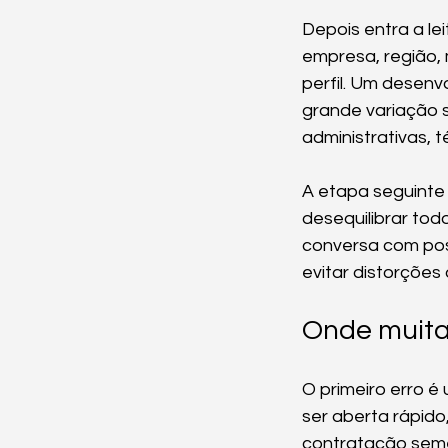
Depois entra a le
empresa, região, 
perfil. Um desenv
grande variação 
administrativas, t
A etapa seguinte 
desequilibrar tod
conversa com posi
evitar distorçõe
Onde muita
O primeiro erro é 
ser aberta rápido,
contratação seme