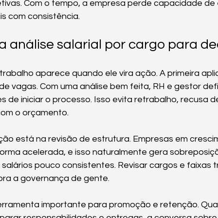
etivas. Com o tempo, a empresa perde capacidade de e
ais com consistência.
 análise salarial por cargo para de
 trabalho aparece quando ele vira ação. A primeira apli
de vagas. Com uma análise bem feita, RH e gestor def
tes de iniciar o processo. Isso evita retrabalho, recusa 
com o orçamento.
ção está na revisão de estrutura. Empresas em cresc
forma acelerada, e isso naturalmente gera sobreposiç
e salários pouco consistentes. Revisar cargos e faixas 
ra a governança de gente.
ramenta importante para promoção e retenção. Quan
parar responsabilidades e entregas, a conversa sobre