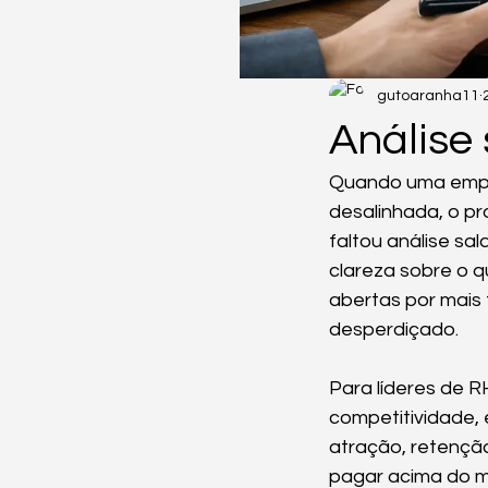
gutoaranha11
Análise 
Quando uma empre
desalinhada, o pr
faltou análise sal
clareza sobre o q
abertas por mais
desperdiçado.
Para líderes de 
competitividade, 
atração, retenção
pagar acima do m