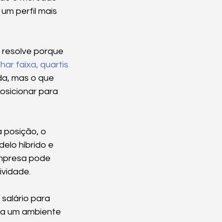
m perfil mais 
 resolve porque 
lhar faixa, quartis
a, mas o que 
sicionar para 
 posição, o 
delo híbrido e 
empresa pode 
ividade.
salário para 
ria um ambiente 