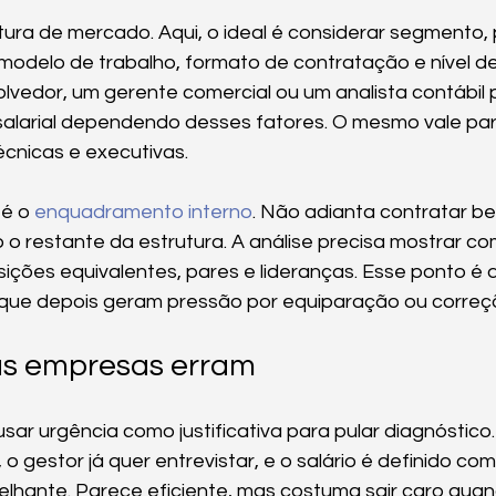
itura de mercado. Aqui, o ideal é considerar segmento, 
modelo de trabalho, formato de contratação e nível d
olvedor, um gerente comercial ou um analista contábil
salarial dependendo desses fatores. O mesmo vale pa
écnicas e executivas.
é o 
enquadramento interno
. Não adianta contratar b
o o restante da estrutura. A análise precisa mostrar c
ções equivalentes, pares e lideranças. Esse ponto é d
s que depois geram pressão por equiparação ou correç
s empresas erram
usar urgência como justificativa para pular diagnóstico
 o gestor já quer entrevistar, e o salário é definido co
lhante. Parece eficiente, mas costuma sair caro qua