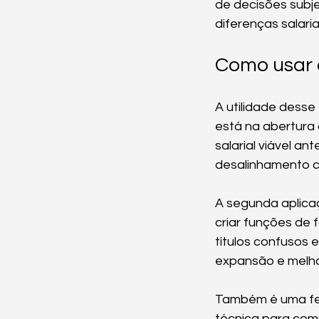
de decisões subj
diferenças salari
Como usar a
A utilidade desse
está na abertura 
salarial viável an
desalinhamento 
A segunda aplica
criar funções de 
títulos confusos 
expansão e melho
Também é uma fer
técnica para com