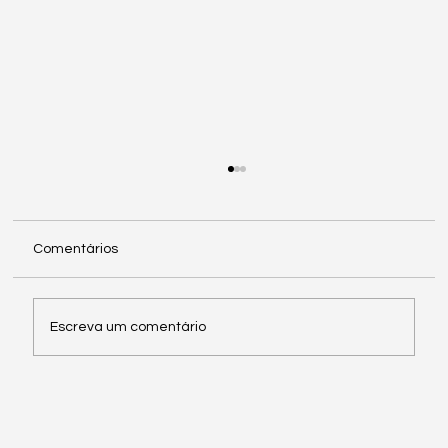
Comentários
Escreva um comentário
CLT, PJ e temporário: diferenças para
contratar