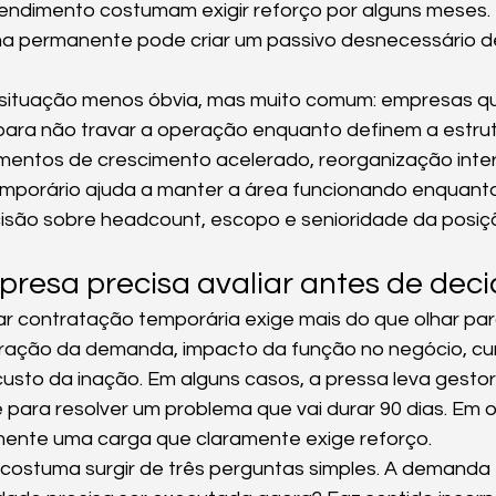
tendimento costumam exigir reforço por alguns meses.
ma permanente pode criar um passivo desnecessário d
 situação menos óbvia, mas muito comum: empresas q
para não travar a operação enquanto definem a estrutur
ntos de crescimento acelerado, reorganização inter
temporário ajuda a manter a área funcionando enquant
são sobre headcount, escopo e senioridade da posiç
resa precisa avaliar antes de deci
 contratação temporária exige mais do que olhar para
duração da demanda, impacto da função no negócio, cu
sto da inação. Em alguns casos, a pressa leva gestor
ara resolver um problema que vai durar 90 dias. Em o
mente uma carga que claramente exige reforço.
 costuma surgir de três perguntas simples. A demanda