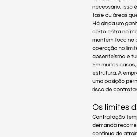
necessário. Isso 
fase ou áreas que
Há ainda um ganh
certo entra no m
mantém foco no q
operação no limi
absenteísmo e tu
Em muitos casos,
estrutura. A empr
uma posição perm
risco de contrata
Os limites 
Contratação temp
demanda recorrent
contínua de atrair