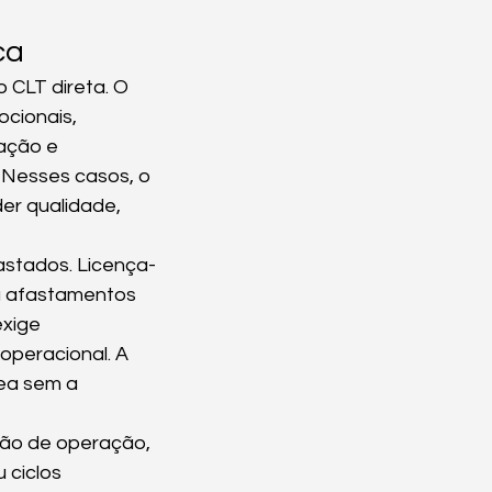
ca
 CLT direta. O 
cionais, 
ação e 
Nesses casos, o 
er qualidade, 
astados. Licença-
u afastamentos 
xige 
operacional. A 
ea sem a 
ção de operação, 
 ciclos 