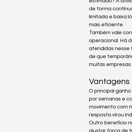
estimado? A ativi
de forma contínu
limitada e baixa 
mais eficiente.
Também vale consi
operacional. Há 
atendidas nesse f
de que temporário
muitas empresas.
Vantagens 
O principal ganho 
por semanas e cor
movimento com ma
resposta virou in
Outro benefício r
ajustar força de 