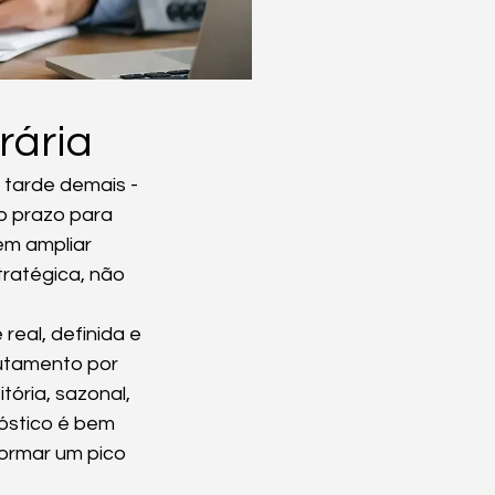
rária
tarde demais - 
o prazo para 
em ampliar 
ratégica, não 
eal, definida e 
rutamento por 
ória, sazonal, 
óstico é bem 
formar um pico 