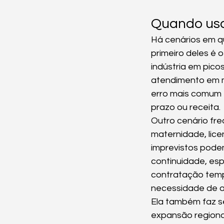
Quando usa
Há cenários em qu
primeiro deles é
indústria em pico
atendimento em m
erro mais comum é
prazo ou receita.
Outro cenário fre
maternidade, lic
imprevistos pode
continuidade, esp
contratação tempo
necessidade de ab
Ela também faz s
expansão regional