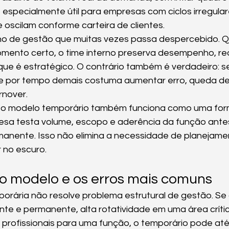
é especialmente útil para empresas com ciclos irregular
 oscilam conforme carteira de clientes.
o de gestão que muitas vezes passa despercebido. Q
omento certo, o time interno preserva desempenho, re
ue é estratégico. O contrário também é verdadeiro: se
te por tempo demais costuma aumentar erro, queda de 
rnover.
 o modelo temporário também funciona como uma form
esa testa volume, escopo e aderência da função antes
anente. Isso não elimina a necessidade de planejamen
r no escuro.
do modelo e os erros mais comuns
orária não resolve problema estrutural de gestão. Se
e e permanente, alta rotatividade em uma área crític
 profissionais para uma função, o temporário pode até a