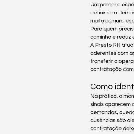
Um parceiro espec
definir se a dem
muito comum: esc
Para quem precisa
caminho e reduz e
A Presto RH atua
aderentes com ap
transferir a oper
contratação com a
Como identi
Na prática, o mo
sinais aparecem c
demandas, queda 
ausências são ale
contratação deixa