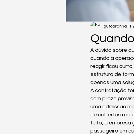
gutoaranha11
Quando 
A dúvida sobre q
quando a operação
reagir ficou curt
estrutura de for
apenas uma soluç
A contratação te
com prazo previsí
uma admissão rápi
de cobertura ou 
feito, a empresa 
passageiro em cus