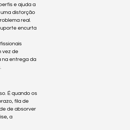
erfis e ajuda a 
a uma distorção 
oblema real. 
suporte encurta 
issionais 
 vez de 
á na entrega da 
.
so. É quando os 
azo, fila de 
de de absorver 
se, a 