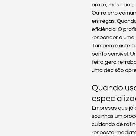
prazo, mas não co
Outro erro comum 
entregas. Quando
eficiência. O pro
responder a uma 
Também existe o r
ponto sensível. U
feita gera retrab
uma decisão apre
Quando usa
especializ
Empresas que já 
sozinhas um proc
cuidando de rotin
resposta imediata