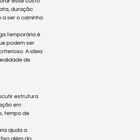
orar esse custo 
ata, duração 
 a ser o caminho 
ga temporária é 
ue podem ser 
terioso. A ideia 
ealidade de 
cutir estrutura 
ração em 
, tempo de 
ia ajuda a 
fixo além do 