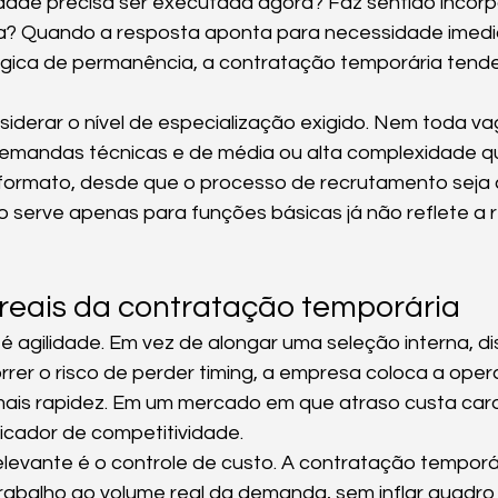
dade precisa ser executada agora? Faz sentido incorp
a? Quando a resposta aponta para necessidade imedi
lógica de permanência, a contratação temporária tende
derar o nível de especialização exigido. Nem toda va
demandas técnicas e de média ou alta complexidade q
ormato, desde que o processo de recrutamento seja cri
 serve apenas para funções básicas já não reflete a r
reais da contratação temporária
é agilidade. Em vez de alongar uma seleção interna, dis
rer o risco de perder timing, a empresa coloca a ope
is rapidez. Em um mercado em que atraso custa caro
dicador de competitividade.
elevante é o controle de custo. A contratação temporár
trabalho ao volume real da demanda, sem inflar quadro 