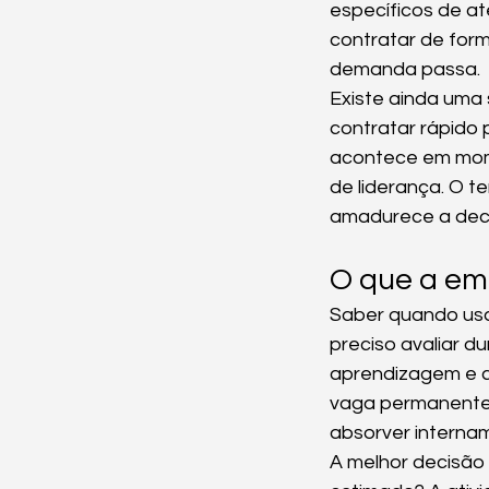
específicos de a
contratar de for
demanda passa.
Existe ainda uma
contratar rápido 
acontece em mome
de liderança. O 
amadurece a deci
O que a emp
Saber quando usar
preciso avaliar 
aprendizagem e cu
vaga permanente p
absorver interna
A melhor decisão