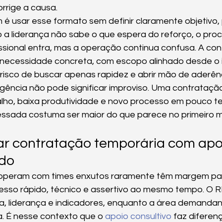
rrige a causa.
é usar esse formato sem definir claramente objetivo, 
 a liderança não sabe o que espera do reforço, o pro
fissional entra, mas a operação continua confusa. A co
necessidade concreta, com escopo alinhado desde o in
isco de buscar apenas rapidez e abrir mão de aderênc
rgência não pode significar improviso. Uma contrataçã
alho, baixa produtividade e novo processo em pouco t
ssada costuma ser maior do que parece no primeiro 
r contratação temporária com apo
ado
operam com times enxutos raramente têm margem par
esso rápido, técnico e assertivo ao mesmo tempo. O R
a, liderança e indicadores, enquanto a área demandan
. É nesse contexto que o 
apoio consultivo
 faz diferen