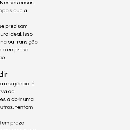
 Nesses casos, 
epois que a 
ue precisam 
a ideal. Isso 
na ou transição 
o a empresa 
ão.
dir
 a urgência. É 
rva de 
es a abrir uma 
utros, tentam 
 tem prazo 