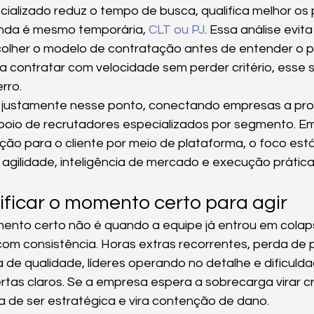
ializado reduz o tempo de busca, qualifica melhor os p
anda é mesmo temporária, 
CLT ou PJ
. Essa análise evit
olher o modelo de contratação antes de entender o pr
 contratar com velocidade sem perder critério, esse 
rro.
 justamente nesse ponto, conectando empresas a prof
oio de recrutadores especializados por segmento. Em
ação para o cliente por meio de plataforma, o foco est
gilidade, inteligência de mercado e execução prática
ficar o momento certo para agir
mento certo não é quando a equipe já entrou em colap
om consistência. Horas extras recorrentes, perda de pr
de qualidade, líderes operando no detalhe e dificulda
rtas claros. Se a empresa espera a sobrecarga virar cri
 de ser estratégica e vira contenção de dano.