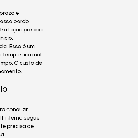
prazo e 
cesso perde 
ntratação precisa 
ício.
ia. Esse é um 
o temporária mal 
empo. O custo de 
momento.
io 
a conduzir 
H interno segue 
te precisa de 
ça.