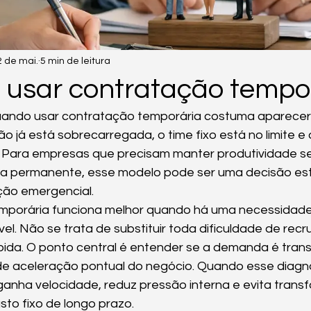
2 de mai.
5 min de leitura
usar contratação tempo
uando usar contratação temporária costuma aparecer 
 já está sobrecarregada, o time fixo está no limite e 
o. Para empresas que precisam manter produtividade s
ma permanente, esse modelo pode ser uma decisão est
ão emergencial.
mporária funciona melhor quando há uma necessidade r
vel. Não se trata de substituir toda dificuldade de rec
da. O ponto central é entender se a demanda é transit
de aceleração pontual do negócio. Quando esse diagn
ganha velocidade, reduz pressão interna e evita trans
to fixo de longo prazo.