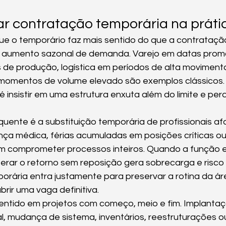
r contratação temporária na práti
e o temporário faz mais sentido do que a contratação
 o aumento sazonal de demanda. Varejo em datas promo
s de produção, logística em períodos de alta moviment
omentos de volume elevado são exemplos clássicos. 
 insistir em uma estrutura enxuta além do limite e perd
quente é a substituição temporária de profissionais af
ença médica, férias acumuladas em posições críticas o
m comprometer processos inteiros. Quando a função e
erar o retorno sem reposição gera sobrecarga e risco 
rária entra justamente para preservar a rotina da ár
rir uma vaga definitiva.
entido em projetos com começo, meio e fim. Implanta
, mudança de sistema, inventários, reestruturações ou