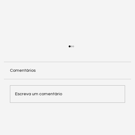
Comentários
Escreva um comentário
CLT, PJ e temporário: diferenças para
contratar